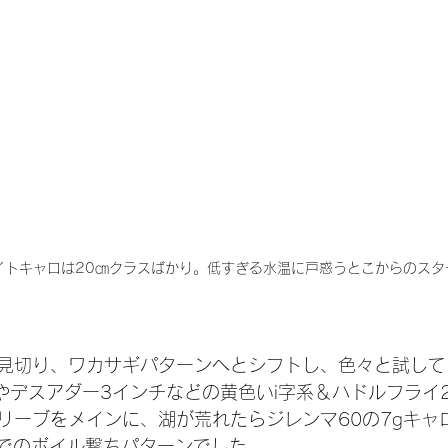
イトキャロは20㎝クラスばかり。低すぎる水温に戸惑うとこからのスタ
見切り、ワカサギパターンへとシフトし、色々と試して
やデスアダー3インチなどの黄色いi字系＆ハドルフライ2
リーブをメインに、湖が荒れたらジレンマ60の7gキャ
Fでのボイル撃ちパターンでした。