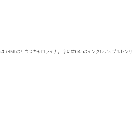
は68MLのサウスキャロライナ。i字には64Lのインクレディブルセン