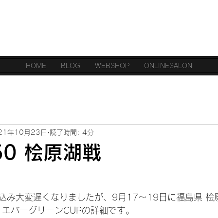
NAOYUKI MIHARA
​​official site
HOME
BLOG
WEBSHOP
ONLINESALON
21年10月23日
読了時間: 4分
P50 桧原湖戦
込み大変遅くなりましたが、9月17～19日に福島県 桧
湖戦 エバーグリーンCUPの詳細です。