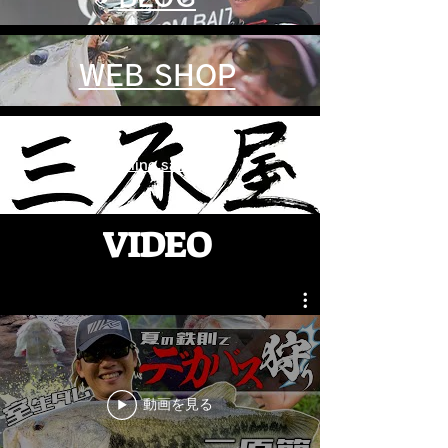
​​WEB SHOP
Online salon ​
​VIDEO
動画を見る