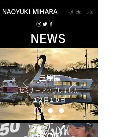
NAOYUKI MIHARA
​​official site
NEWS
​​三原屋
​​セミナーアップしました
​１２月１０
日
​​BLOG