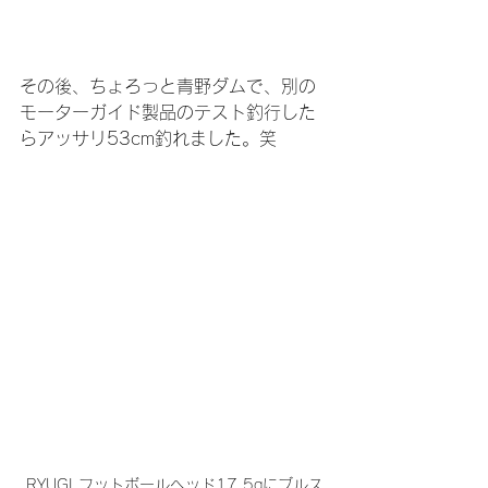
その後、ちょろっと青野ダムで、別の
モーターガイド製品のテスト釣行した
らアッサリ53cm釣れました。笑
RYUGI フットボールヘッド17.5gにブルス