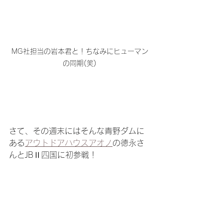
MG社担当の岩本君と！ちなみにヒューマン
の同期(笑)
さて、その週末にはそんな青野ダムに
ある
アウトドアハウスアオノ
の徳永さ
んとJBⅡ四国に初参戦！