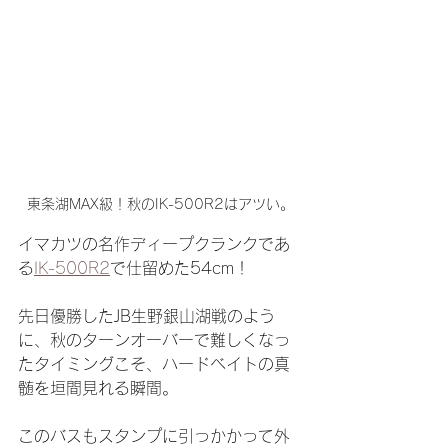
東条湖MAX級！秋のIK-500R2はアツい。
イマカツの名作ディープクランクであ
る
IK-500R2
で仕留めた54cm！
先日優勝したJB生野銀山湖戦のよう
に、秋のターンオーバーで難しくなっ
たタイミングこそ、ハードベイトの真
髄を垣間見れる瞬間。
このバスもスタンプに引っかかって外