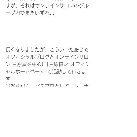
すが、それはオンラインサロンのグル
ープ内でまたいずれ…。
長くなりましたが、こういった感じで
オフィシャルブログとオンラインサロ
ン 三原屋を中心に｢三原直之 オフィシ
ャルホームページ｣で活動して行きま
す。
当然ながら、バスプロとして、トーナ
メンターとしての活動が最優先です
し、今年の目標は TOP50の年間タイ
トルである事はブレません。
2020年も色んな事にチャレンジしなが